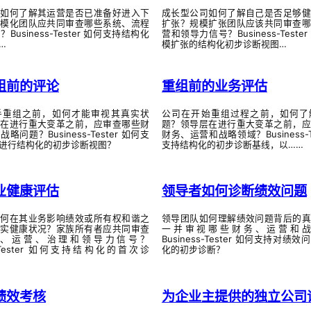
司如何了解其运营是否已准备好进入下
成长型公司如何了解自己是否足够健
规模化团队应共同审查哪些系统、流程
扩张？规模扩张团队应该共同审查哪
Business-Tester 如何支持结构化
营和领导力信号？Business-Teste
…
模扩张的结构化初步诊断视图…
组前的评论
重组前的业务评估
手重组之前，如何才能审视其真实状
公司在开始重组过程之前，如何了
层在进行重大变革之前，应审查哪些财
题？领导层在进行重大变革之前，应
略问题？Business-Tester 如何支
财务、运营和战略领域？Business-Te
进行结构化的初步诊断视图？
支持结构化的初步诊断基线，以……
业健康评估
领导者如何诊断绩效问题
如何在其业务影响绩效或所有权和谐之
领导团队如何理解绩效问题背后的真
真实健康状况？家族所有者应共同审查
一并审视哪些财务、运营和
、运营、治理和领导力信号？
Business-Tester 如何支持对绩
ss-Tester 如何支持结构化的首次诊
化的初步诊断？
绩效考核
为企业主提供的独立公司