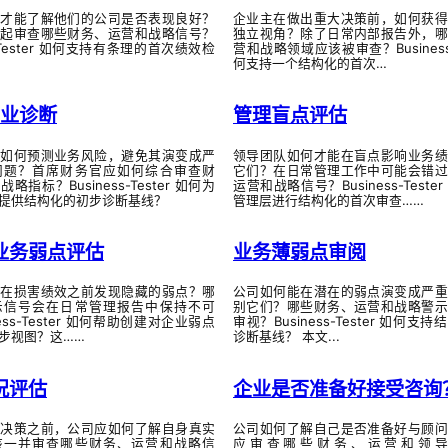
何才能了解他们的公司是否表现良好？
企业主在做出重大决策前，如何获得
一起审查哪些财务、运营和战略信号？
独立视角？除了日常内部报告外，哪
ss-Tester 如何支持有条理的首次绩效检
营和战略领域应该被审查？Business-T
何支持一个结构化的首次…
商业诊断
管理盲点评估
官如何预测业务风险，避免其演变成严
领导团队如何才能在盲点影响业务绩
问题？首席财务官应如何综合审查财
它们？在日常管理工作中可能会错过
略指标？Business-Tester 如何为
运营和战略信号？Business-Teste
提供结构化的初步诊断基线？
管理层进行结构化的首次审查……
业务弱点评估
业务薄弱点审阅
能在损害绩效之前发现隐藏的弱点？哪
公司如何能在潜在的弱点演变成严重
示信号会在日常管理报告中保持不可
别它们？哪些财务、运营和战略警示
ness-Tester 如何帮助创建对企业弱点
审视？Business-Tester 如何支
步视图？这……
诊断基线？ 本文...
况评估
企业是否准备好接受咨询
大决策之前，公司应如何了解自身真实
公司如何了解自己是否准备好与顾问
该一并审查哪些财务、运营和战略信
应审查哪些财务、运营和领