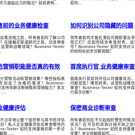
手方面临压力的情况？经验表明…
如何…
售前的业务健康检查
如何识别公司隐藏的问题
司出售流程之前，所有者如何了解公司
领导者如何才能在潜在问题损害业务
况？在接触买家或顾问之前，应该审查
现它们？应如何结合审查财务、运
营和战略领域？Business-Tester
号？Business-Tester 如何支持
…
的结构化初步诊断视图？
估营销职能是否真的有效
首席执行官 业务健康审查
区分营销活动和营销效果？哪些指标表
首席执行官如何评估公司健康状况，
创造了合格的需求？Business-
问题显现？哪些财务、运营和战略信
r 如何支持早期诊断销售和营销能力？本文
审查？Business-Tester 如何支
……
行首次诊断？
业健康评估
保密商业诊断审查
在不过早地让整个组织参与其中而评估
所有者如何在不引起组织警觉的情况
状况？私人企业健康评估应审查哪些内
状况？在可见的咨询过程开始之前
ness-Tester 如何支持谨慎的第一步诊
么？Business-Tester 如何支持
解释……
步骤？本文将解释如何……