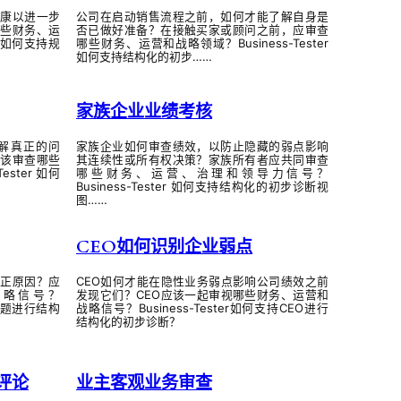
康以进一步
公司在启动销售流程之前，如何才能了解自身是
些财务、运
否已做好准备？在接触买家或顾问之前，应审查
r 如何支持规
哪些财务、运营和战略领域？Business-Tester
如何支持结构化的初步……
家族企业业绩考核
解真正的问
家族企业如何审查绩效，以防止隐藏的弱点影响
该审查哪些
其连续性或所有权决策？家族所有者应共同审查
ster 如何
哪些财务、运营、治理和领导力信号？
Business-Tester 如何支持结构化的初步诊断视
图……
CEO如何识别企业弱点
正原因？应
CEO如何才能在隐性业务弱点影响公司绩效之前
战略信号？
发现它们？CEO应该一起审视哪些财务、运营和
效问题进行结构
战略信号？Business-Tester如何支持CEO进行
结构化的初步诊断？
评论
业主客观业务审查