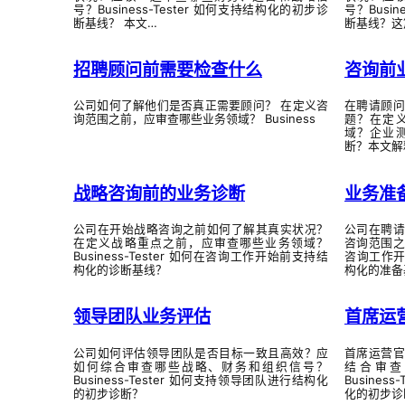
号？Business-Tester 如何支持结构化的初步诊
号？Busi
断基线？ 本文…
断基线？这
招聘顾问前需要检查什么
咨询前
公司如何了解他们是否真正需要顾问？ 在定义咨
在聘请顾
询范围之前，应审查哪些业务领域？ Business
题？在定
域？企业
断？本文解
战略咨询前的业务诊断
业务准
公司在开始战略咨询之前如何了解其真实状况？
公司在聘
在定义战略重点之前，应审查哪些业务领域？
咨询范围
Business-Tester 如何在咨询工作开始前支持结
咨询工作开始
构化的诊断基线？
构化的准备
领导团队业务评估
首席运
公司如何评估领导团队是否目标一致且高效？应
首席运营
如何综合审查哪些战略、财务和组织信号？
结合审查
Business-Tester 如何支持领导团队进行结构化
Busine
的初步诊断？
化的初步诊