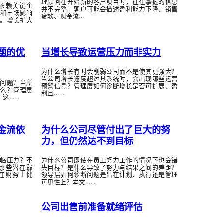
理顾问在开始新的客户项目时，往往掌握的信息
依赖关键个
并不完整。客户可能会描述盈利能力下降、销售
数和市场影响
疲软、现金流…
。增长扩大
题的优
当增长导致运营压力而非实力
为什么增长有时会削弱公司而不是使其更强大？
当公司增长速度超过其系统时，会出现哪些运营
问题？当所
预警信号？管理层如何诊断增长是否可扩展、盈
么？管理层
利且……
？这……
金流依
为什么公司尽管付出了巨大的努
力，但仍然达不到目标
临压力？不
为什么公司即使在员工努力工作的情况下也会错
哪些潜在弱
失目标？是什么导致了努力与结果之间的差距？
在财务上健
领导层如何诊断问题是出在计划、执行还是管理
可见性上？本文……
公司出售前准备就绪评估