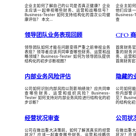
企业主如何了解自己的公司是否真正健康？企业
企业主如
主应该一起审视哪些财务、运营和战略信号？
他们应该
Business-Tester 如何支持结构化的首次公司健
Busine
康评估？ 本文…
查
领导团队业务表现回顾
CFO 
领导团队如何才能在问题变得严重之前审视业务
首席财务
表现？领导者应该共同审查哪些财务、运营和战
重的财务
略领域？Business-Tester 如何为领导团队提供
务、运营和战
结构化的初步诊断视图？
首席财务官
内部业务风险评估
隐藏的
公司如何识别内部风险以防影响绩效？应共同审
公司如何
查哪些财务、运营和组织风险？Business-
些内部警
Tester 如何支持对内部业务风险进行结构化的初
见？Busi
步诊断？
的结构化初
经营状况审查
公司状
公司在做出重大决策前，如何了解其真实的经营
在做出重
状况？应该一起审查哪些财务、运营和战略信
状况？应