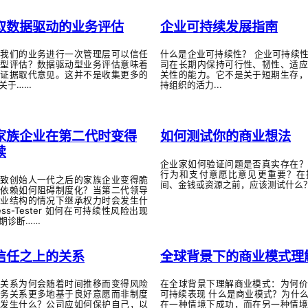
取数据驱动的业务评估
企业可持续发展指南
对我们的业务进行一次管理层可以信任
什么是企业可持续性？ 企业可持续
动型评估？数据驱动型业务评估意味着
司在长期内保持可行性、韧性、适应
的证据取代意见。这并不是收集更多的
关性的能力。它不是关于短期生存，
关于……
持组织的活力...
家族企业在第二代时变得
如何测试你的商业想法
续
企业家如何验证问题是否真实存在？
行为和支付意愿比意见更重要？在
导致创始人一代之后的家族企业变得脆
间、金钱或资源之前，应该测试什么
人依赖如何阻碍制度化？当第二代领导
专业结构的情况下继承权力时会发生什
ness-Tester 如何在可持续性风险出现
期诊断……
信任之上的关系
全球背景下的商业模式理
业关系为何会随着时间推移而变得风险
在全球背景下理解商业模式：为何价
财务关系更多地基于良好意愿而非制度
可持续表现 什么是商业模式？为什
会发生什么？公司应如何保护自己，以
在一种情境下成功，而在另一种情境