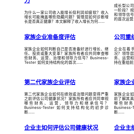
力
成长型公
一阶段？
为什么一家公司收入能增长但利润却疲软？收入
和领导信号？
增长可能掩盖哪些隐藏问题？管理层如何诊断增
的首次运营
长是否真正健康？本文解释了收入增长为何……
家族企业准备度评估
公司重
家族企业如何判断自己是否准备好进行增长、继
企业在着
任、投资或重大变革？家族所有者应共同审查哪
况？领导
些财务、运营、治理和领导力信号？Business-
务、运营和战
Tester 如何支持结构化的首次……
持在重组前
第二代家族企业评估
家族企
第二代家族企业如何在绩效或治理问题变得严重
家族企业
之前评估公司健康状况？家族所有者应共同审视
前了解其
哪些财务、运营、领导力和继承信号？
哪些财务
Business-Tester 如何支持结构化的初步诊
Busine
断……
断……
企业主如何评估公司健康状况
企业主