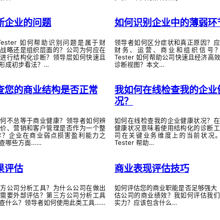
断企业的问题
如何识别企业中的薄弱环
ss-Tester 如何帮助识别问题是属于财
领导者如何区分症状和真正原因？应
、战略还是组织层面的？公司为何应在
财务、运营、商业和组织信号？Bus
前进行结构化诊断？领导层如何快速且
Tester 如何帮助公司快速且经济高
形成初步看法？…
诊断视图？本文…
查您的商业结构是否正常
我如何在线检查我的企业
况？
为何不总等于商业健康？领导者如何辨
如何在线检查我的企业健康状况？在
定价、营销和客户管理是否作为一个整
健康状况意味着使用结构化的诊断工
作？企业在商业弱点损害盈利能力之
司在关键业务维度上的当前状况。Bus
查哪些方面……
Tester 帮助…
果评估
商业表现评估技巧
三方公司分析工具？为什么公司在做出
如何评估您的商业职能是否足够强大
前需要外部评估？第三方公司分析工具
估公司的商业绩效？我如何评估我们
查什么？领导者如何使用此类工具……
实力？应该包含什么…