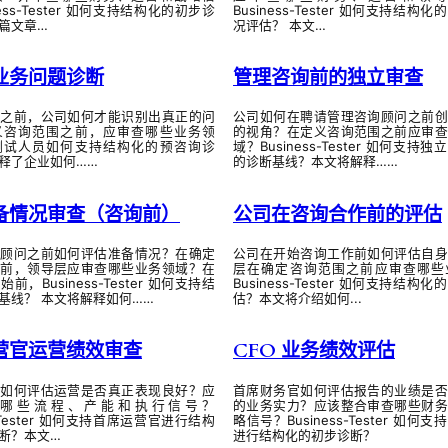
ness-Tester 如何支持结构化的初步诊
Business-Tester 如何支持结构
篇文章…
况评估？ 本文…
业务问题诊断
管理咨询前的独立审查
问之前，公司如何才能识别出真正的问
公司如何在聘请管理咨询顾问之前创
义咨询范围之前，应审查哪些业务领
的视角？在定义咨询范围之前应审查
测试人员如何支持结构化的预咨询诊
域？Business-Tester 如何支持
释了企业如何……
的诊断基线？本文将解释……
备情况审查（咨询前）
公司在咨询合作前的评估
请顾问之前如何评估准备情况？在确定
公司在开始咨询工作前如何评估自身
之前，领导层应审查哪些业务领域？在
层在确定咨询范围之前应审查哪些
前，Business-Tester 如何支持结
Business-Tester 如何支持结构
基线？ 本文将解释如何……
估？本文将介绍如何...
营官运营绩效审查
CFO 业务绩效评估
官如何评估运营是否真正表现良好？应
首席财务官如何评估报告的业绩是否
哪些流程、产能和执行信号？
的业务实力？应该整合审查哪些财务
ss-Tester 如何支持首席运营官进行结构
略信号？Business-Tester 如何
断？本文…
进行结构化的初步诊断？