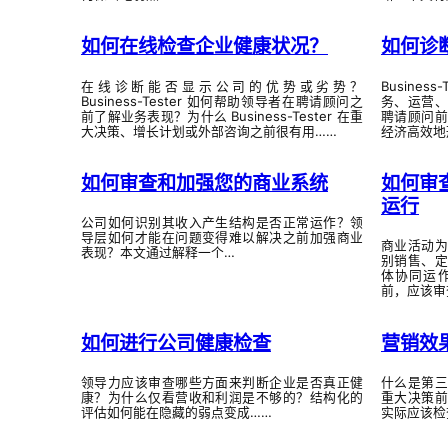
如何在线检查企业健康状况？
如何诊
在线诊断能否显示公司的优势或劣势？
Busine
Business-Tester 如何帮助领导者在聘请顾问之
务、运营
前了解业务表现？为什么 Business-Tester 在重
聘请顾问
大决策、增长计划或外部咨询之前很有用……
经济高效地
如何审查和加强您的商业系统
如何审
运行
公司如何识别其收入产生结构是否正常运作？领
导层如何才能在问题变得难以解决之前加强商业
商业活动
表现？本文通过解释一个…
别销售、
体协同运
前，应该审
如何进行公司健康检查
营销效
领导力应该审查哪些方面来判断企业是否真正健
什么是第
康？为什么仅看营收和利润是不够的？结构化的
重大决策
评估如何能在隐藏的弱点变成……
实际应该检