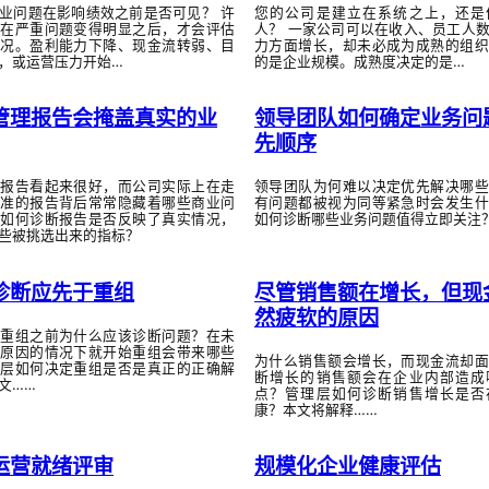
业问题在影响绩效之前是否可见？ 许
您的公司是建立在系统之上，还是
有在严重问题变得明显之后，才会评估
人？ 一家公司可以在收入、员工人
状况。盈利能力下降、现金流转弱、目
力方面增长，却未必成为成熟的组织
，或运营压力开始…
的是企业规模。成熟度决定的是…
管理报告会掩盖真实的业
领导团队如何确定业务问
先顺序
理报告看起来很好，而公司实际上在走
领导团队为何难以决定优先解决哪些
标准的报告背后常常隐藏着哪些商业问
有问题都被视为同等紧急时会发生什
层如何诊断报告是否反映了真实情况，
如何诊断哪些业务问题值得立即关注
些被挑选出来的指标？
诊断应先于重组
尽管销售额在增长，但现
然疲软的原因
手重组之前为什么应该诊断问题？在未
本原因的情况下就开始重组会带来哪些
为什么销售额会增长，而现金流却面
理层如何决定重组是否是真正的正确解
断增长的销售额会在企业内部造成
文……
点？管理层如何诊断销售增长是否
康？本文将解释……
运营就绪评审
规模化企业健康评估