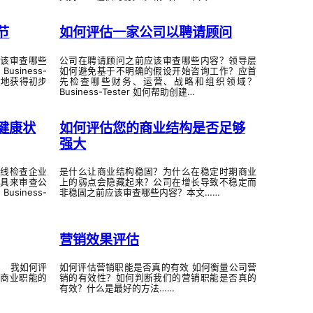
节
如何评估一家公司以聘请顾问
该审查哪些
公司在聘请顾问之前应该审查哪些内容？领导层
iness-
如何避免基于不明确的假设开始咨询工作？应首
效地获得初步
先检查哪些财务、运营、战略和组织领域？
Business-Tester 如何帮助创建…
健康状
如何评估您的商业结构是否足够
强大
线检查企业
是什么让商业结构稳固？为什么在稳定时期商业
具来审查公
上的弱点会隐藏起来？公司在增长导致不稳定而
iness-
非稳固之前应该审查哪些内容？本文……
营销效果评估
 我如何评
如何评估营销职能是否真的有效 如何衡量公司营
商业职能的
销的有效性？如何判断我们的营销职能是否真的
有效？什么是最好的方法……