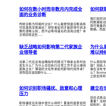
如何在数小时而非数月内完成全
如何获
面的业务诊断
我们如何
的数据驱
传统诊断为何耗时过长？什么能使快速诊断具有
用可衡量
可信度而非表面化？领导者如何才能获得可供决
数据。而是
策的清晰认知，而不必等待漫长的咨询过程？本
文将回答这些……
缺乏战略如何影响第二代家族企
为什么
业领导者
难以持
当第二代在没有战略指导的情况下继承业务时会
什么原因
发生什么？为什么仅仅执行日常工作不足以维持
弱？创始
家族企业？薄弱的文化传承如何影响代际传承？
者在没有
领导层应该回顾什么……
么？Busi
之前支持早
如何识别职场骚扰、敌意和心理
建立在
压力
信任式商
重重？当
职场骚扰在实践中是什么样的？重复的敌意如何
结构时，