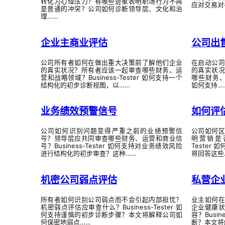
转化为心理压力？有哪些迹象表明职场行为不再
应对交易对
是普通的冲突？公司如何诊断领导层、文化和治
理……
企业主商业评估
公司出
公司所有者如何在做出重大决策前了解他们企业
在启动公
的真实状况？所有者应该一起审查哪些财务、运
的真实状
营和战略领域？Business-Tester 如何支持一个
哪些财务、运
结构化的初步诊断视图，以……
如何支持…
业务绩效预警信号
如何评
公司如何识别问题变得严重之前的业绩预警信
公司如何
号？领导层应共同审查哪些财务、运营和商业信
明营销是否
号？Business-Tester 如何支持对业务绩效风险
Teste
进行结构化的初步审查？这种……
将回答这些
机密公司弱点评估
私营企
所有者如何识别公司弱点而不会引起内部担忧？
业主如何
机密弱点评估应审查什么？Business-Tester 如
企业健康
何支持谨慎的初步诊断步骤？本文将解释公司如
容？Busi
何保密地弱点……
断？本文将