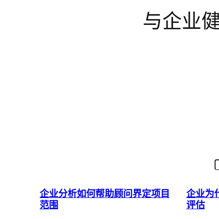
与企业
跳
至
内
容
搜
索
企业分析如何帮助顾问界定项目
企业为
范围
评估