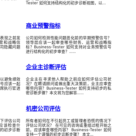
Tester 如何支持结构化的初步诊断视图，以...
商业预警指标
表现之前发
公司如何检测性能问题恶化前的早期预警信号？
营和战略信
领导层应该一起审查哪些财务、运营和战略指
对公司隐藏问题
标？Business-Tester 如何支持对业务预警信号
进行结构化的初步审查？……
企业主诊断评估
以避免绩效
企业主在寻求他人帮助之前应如何评估公司状
号应该一起
况？在聘请顾问或做出重大决策前，业主应审查
持首席执行官进
哪些内容？Business-Tester 如何支持初步的私
密诊断步骤？本文将为您解答……
机密公司评估
下评估公司
所有者如何在不引起员工或管理者恐慌的情况下
应该检查什
评估公司状况？ 在可见的咨询或重组过程开始之
谨慎的初步诊断
前，应该审查哪些内容？ Business-Tester 如何
支持一个谨慎的初步诊断步骤？ 本文…