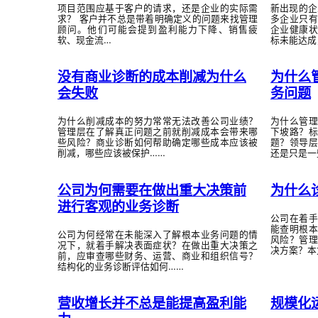
项目范围应基于客户的请求，还是企业的实际需
新出现的企
求？ 客户并不总是带着明确定义的问题来找管理
多企业只
顾问。他们可能会提到盈利能力下降、销售疲
企业健康
软、现金流…
标未能达成
没有商业诊断的成本削减为什么
为什么
会失败
务问题
为什么削减成本的努力常常无法改善公司业绩？
为什么管
管理层在了解真正问题之前就削减成本会带来哪
下坡路？
些风险？商业诊断如何帮助确定哪些成本应该被
题？领导
削减，哪些应该被保护……
还是只是一
公司为何需要在做出重大决策前
为什么
进行客观的业务诊断
公司在着
能查明根
公司为何经常在未能深入了解根本业务问题的情
风险？管
况下，就着手解决表面症状？在做出重大决策之
决方案？本
前，应审查哪些财务、运营、商业和组织信号？
结构化的业务诊断评估如何……
营收增长并不总是能提高盈利能
规模化