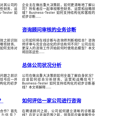
对其公司的
企业主在做出重大决策前，如何更清晰地了解公
些财务、运
司？所有者应一起审视哪些财务、运营和战略领
ester 如
域？Business-Tester 如何支持结构化和客观的
初步诊断……
咨询顾问审核的业务诊断
效之前识别
公司如何将在线诊断与咨询师判断相结合？咨询
哪些财务、
师评审与完全自动化的评估有何不同？公司应在
r 如何支持对
更深入的咨询工作开始前何时使用此模型？本文
将回答这些……
总体公司状况分析
问题之前识
公司在做出重大决策前如何全面了解自身状况？
信号应一并
应该如何综合分析财务、运营和战略信号？
持结构化的初步
Business-Tester 如何支持结构化的初步诊断基
线？本文将解释……
？
如何评估一家公司进行咨询
合作？首先
在聘请顾问之前，公司如何建立清晰的诊断基
导力信号？
线？在定义咨询范围之前，领导层应审查哪些业