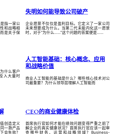
失明如何能导致公司破产
性是指一家公
企业愿景不仅仅是盈利目标。它定义了一家公司
性和战略相
未来想要成为什么。当第二代未能内化这一愿景
而是关于保
时，对于“为什么……”这个问题的答案便是……
人工智能基础：核心概念、应用
和战略价值
为什么客户
投入大量时
商业人工智能的基础是什么？哪些核心技术对公
？
司最重要？为什么领导层理解人工智能而
解
CEO的商业健康体检
值创造定义
首席执行官如何才能在绩效问题变得严重之前了
么同一款产品
解企业的真实健康状况？首席执行官应该一起审
下会失败？
查哪些财务、运营和战略领域？Business-