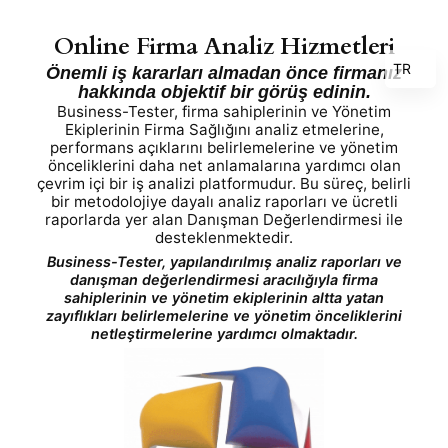
İçeriğe
Online Firma Analiz Hizmetleri
geç
TR
Önemli iş kararları almadan önce firmanız
hakkında objektif bir görüş edinin.
EN
Business-Tester, firma sahiplerinin ve Yönetim
Ekiplerinin Firma Sağlığını analiz etmelerine,
DE
performans açıklarını belirlemelerine ve yönetim
önceliklerini daha net anlamalarına yardımcı olan
FR
çevrim içi bir iş analizi platformudur. Bu süreç, belirli
ES
bir metodolojiye dayalı analiz raporları ve ücretli
raporlarda yer alan Danışman Değerlendirmesi ile
IT
desteklenmektedir.
Business-Tester, yapılandırılmış analiz raporları ve
AR
danışman değerlendirmesi aracılığıyla firma
RU
sahiplerinin ve yönetim ekiplerinin altta yatan
zayıflıkları belirlemelerine ve yönetim önceliklerini
ZH
netleştirmelerine yardımcı olmaktadır.
JA