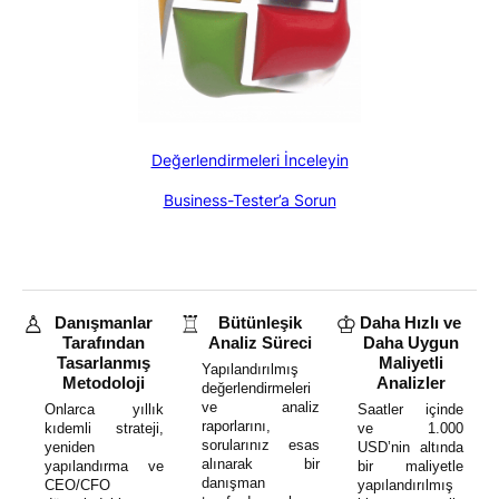
about DYM-08 Busine
Değerlendirmeleri İnceleyin
about your business 
Business-Tester’a Sorun
♙
♖
♔
Danışmanlar
Bütünleşik
Daha Hızlı ve
Tarafından
Analiz Süreci
Daha Uygun
Tasarlanmış
Maliyetli
Yapılandırılmış
Metodoloji
Analizler
değerlendirmeleri
ve analiz
Onlarca yıllık
Saatler içinde
raporlarını,
kıdemli strateji,
ve 1.000
sorularınız esas
yeniden
USD’nin altında
alınarak bir
yapılandırma ve
bir maliyetle
danışman
CEO/CFO
yapılandırılmış