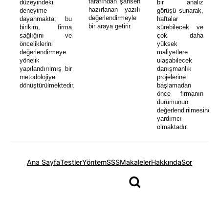
tarafından şahsen
düzeyindeki
bir analiz
hazırlanan yazılı
deneyime
görüşü sunarak,
değerlendirmeyle
dayanmakta; bu
haftalar
bir araya getirir.
birikim, firma
sürebilecek ve
sağlığını ve
çok daha
önceliklerini
yüksek
değerlendirmeye
maliyetlere
yönelik
ulaşabilecek
yapılandırılmış bir
danışmanlık
metodolojiye
projelerine
dönüştürülmektedir.
başlamadan
önce firmanın
durumunun
değerlendirilmesine
yardımcı
olmaktadır.
Ana Sayfa
Testler
Yöntem
SSS
Makaleler
Hakkında
Sor